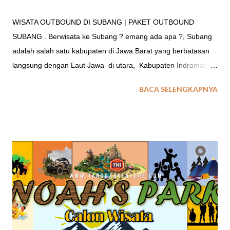
WISATA OUTBOUND DI SUBANG | PAKET OUTBOUND
SUBANG . Berwisata ke Subang ? emang ada apa ?, Subang
adalah salah satu kabupaten di Jawa Barat yang berbatasan
langsung dengan Laut Jawa di utara, Kabupaten Indramayu
di timur, Kabupaten Sumedang di tenggara, Kabupaten
BACA SELENGKAPNYA
Bandung Barat di selatan, serta Kabupaten Purwakarta dan
Kabupaten Karawang di barat. Subang terkenal akan buah
nanasnya yang seakan menjadi icon paling populer bagi
masyarakat sekitar Subang, ternyata eh ternyata Subang
memiliki potensi alam yang luar biasa loh, dengan landscape
Subang yang terbilang lengkap, pegunungan hijau, derasnya
aliran air sungai, dan birunya air laut menjadikan Subang
sebgai destinasi wisata baru Indonesia.