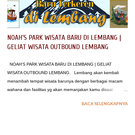
NOAH'S PARK WISATA BARU DI LEMBANG |
GELIAT WISATA OUTBOUND LEMBANG
NOAH'S PARK WISATA BARU DI LEMBANG | GELIAT
WISATA OUTBOUND LEMBANG. Lembang akan kembali
menambah tempat wisata barunya dengan berbagai macam
wahana dan fasilitas yg akan memanjakan kamu disaat
berkunjung ke Lembang, dengan konsep one stop service
BACA SELENGKAPNYA
Noah's Park Lembang akan menjadi tempat wisata outbound
rekreasi dan edukasi terlengkap di Lembang. Berada di Jl.
Sukanagara No.20, Pagerwangi, Lembang, Kabupaten
Bandung Barat, Jawa Barat 40391dan berada di area Gunung