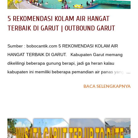
5 REKOMENDASI KOLAM AIR HANGAT
TERBAIK DI GARUT | OUTBOUND GARUT
Sumber : bobocantik.com 5 REKOMENDASI KOLAM AIR
HANGAT TERBAIK DI GARUT. Kabupaten Garut memang
dikelilingi beberapa gunung berapi, jadi ga heran kalau
kabupaten ini memiliki beberapa pemandian air panas yang
alami dari gunung-gunung tersebut. Kolam air panas pun
BACA SELENGKAPNYA
seakan menjadi tujuan wisata para wisatawan yang berkunjung
ke Garut. Rata-rata kolam air hangat ini berada di kawasan
Cipanas, kawasan ini bisa dibilang gudangnya waterpark
dengan air hangat. Nah untuk kalian yang lagi punya rencana
jalan-jalan ke Garut berikut ini rangkuman daftar
tempat pemandian air panas di Garut beserta harga tiket, dan